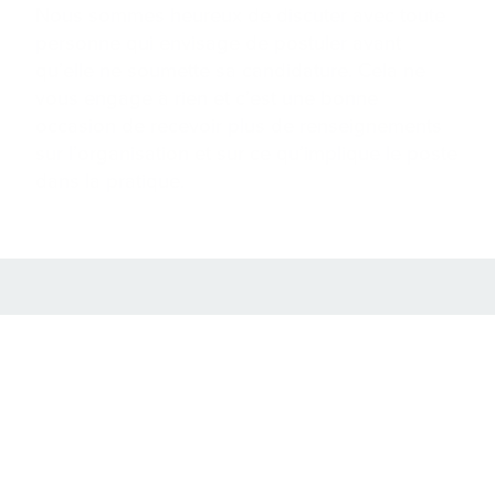
Nous sommes heureux de discuter avec toute
personne qui envisage de postuler avant
qu’elle ne soumette sa candidature. Cela ne
vous engage à rien et c’est une bonne
occasion de recevoir plus de renseignements
sur l’organisation et sur ce qu’implique le poste
dans la pratique.