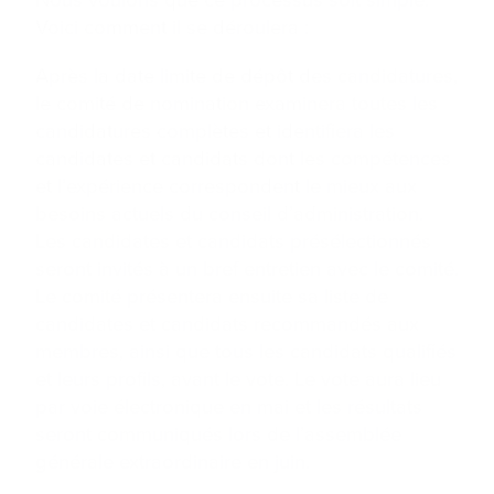
Nous voulons que ce processus soit simple.
Voici comment il se déroulera :
Après la date limite de dépôt des candidatures,
le comité de nomination examinera toutes les
candidatures complètes et identifiera les
candidates et candidats dont les compétences
et l’expérience correspondent le mieux aux
besoins actuels du conseil d’administration.
Les candidates et candidats présélectionnés
seront invités à un bref entretien avec le comité.
Le comité présentera ensuite sa liste de
candidates et candidats recommandés aux
membres, ainsi que tous les candidats qualifiés
et leurs profils, avant le vote. Le vote aura lieu
par voie électronique en mai et les résultats
seront communiqués lors de l’assemblée
générale extraordinaire en juin.