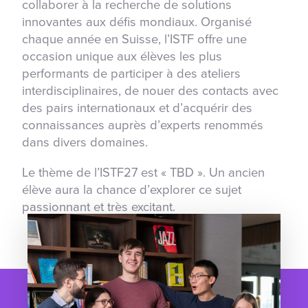
collaborer à la recherche de solutions
innovantes aux défis mondiaux. Organisé
chaque année en Suisse, l’ISTF offre une
occasion unique aux élèves les plus
performants de participer à des ateliers
interdisciplinaires, de nouer des contacts avec
des pairs internationaux et d’acquérir des
connaissances auprès d’experts renommés
dans divers domaines.
Le thème de l’ISTF27 est « TBD ». Un ancien
élève aura la chance d’explorer ce sujet
passionnant et très excitant.