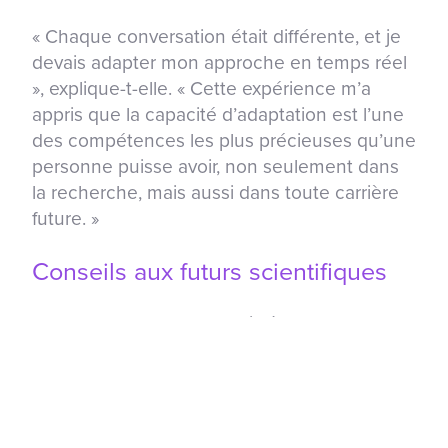
« Chaque conversation était différente, et je
devais adapter mon approche en temps réel
», explique-t-elle. « Cette expérience m’a
appris que la capacité d’adaptation est l’une
des compétences les plus précieuses qu’une
personne puisse avoir, non seulement dans
la recherche, mais aussi dans toute carrière
future. »
Conseils aux futurs scientifiques
Raneem a de bons conseils à donner aux
élèves qui se demandent s’ils doivent se
lancer dans un projet STIM.
« Vous n’avez pas besoin de commencer