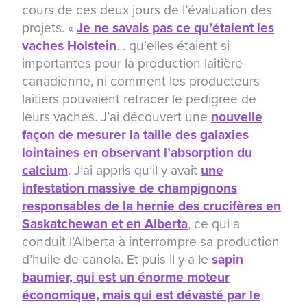
cours de ces deux jours de l’évaluation des
projets. «
Je ne savais pas ce qu’étaient les
vaches Holstein
… qu’elles étaient si
importantes pour la production laitière
canadienne, ni comment les producteurs
laitiers pouvaient retracer le pedigree de
leurs vaches. J’ai découvert une
nouvelle
façon de mesurer la taille des galaxies
lointaines en observant l’absorption du
calcium
. J’ai appris qu’il y avait
une
infestation massive de champignons
responsables de la hernie des crucifères en
Saskatchewan et en Alberta
, ce qui a
conduit l’Alberta à interrompre sa production
d’huile de canola. Et puis il y a le
sapin
baumier, qui est un énorme moteur
économique, mais qui est dévasté par le