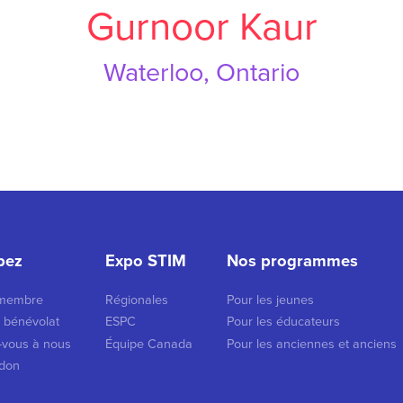
Gurnoor Kaur
Waterloo, Ontario
ipez
Expo STIM
Nos programmes
 membre
Régionales
Pour les jeunes
u bénévolat
ESPC
Pour les éducateurs
-vous à nous
Équipe Canada
Pour les anciennes et anciens
 don