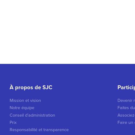
À propos de SJC
Partic
Mission et vision
Devenir
Notre équipe
Faites d
Conseil d’administration
Associez
Prix
Faire un
Responsabilité et transparence