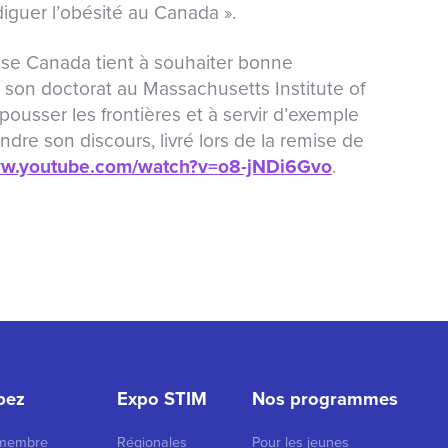
guer l’obésité au Canada ».
e Canada tient à souhaiter bonne
t son doctorat au Massachusetts Institute of
pousser les frontières et à servir d’exemple
dre son discours, livré lors de la remise de
ww.youtube.com/watch?v=o8-jNDi6Gvo
.
ipez
Expo STIM
Nos programmes
 membre
Régionales
Pour les jeunes