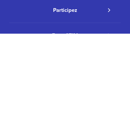
Participez
Expo STIM
Nos programmes
Salle de presse
Contacter