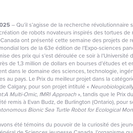
2025
– Qu’il s’agisse de la recherche révolutionnaire s
création de robots novateurs inspirés des tortues de m
u Canada ont présenté cette semaine des projets de 
mondial lors de la 63
e
édition de l’Expo-sciences pa
se des prix qui s’est déroulée ce soir à l’Universit
près de 1,3 million de dollars en bourses d’études et e
nt dans le domaine des sciences, technologie, ingé
es au pays. Le Prix du meilleur projet dans la catégo
e Calgary, pour son projet intitulé «
Neurobiologicall
t:A Multi-Omic, fMRI Approach
», tandis que le Prix d
été remis à Evan Budz, de Burlington (Ontario), pour s
onomous Bionic Sea Turtle Robot for Ecological Moni
vons été témoins du pouvoir de la curiosité des jeune
général de Sciences jeunesse Canada, l’organisme qui