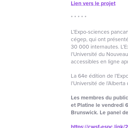
Lien vers le projet
* * * * *
L’Expo-sciences pancana
cégep, qui ont présenté
30 000 internautes. L’
l’Université du Nouveau
accessibles en ligne ap
La 64
e
édition de l’Ex
l’Université de l’Albert
Les membres du public s
et Platine le vendredi 
Brunswick. Le panel de
https://cwsf-espc.link