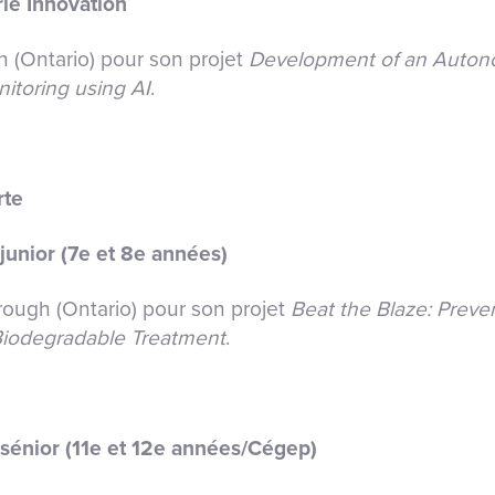
rie Innovation
 (Ontario) pour son projet
Development of an Autono
nitoring using AI
.
rte
junior (7
e
et 8
e
années)
rough (Ontario) pour son projet
Beat the Blaze: Preve
Biodegradable Treatment
.
sénior (11
e
et 12
e
années/Cégep)