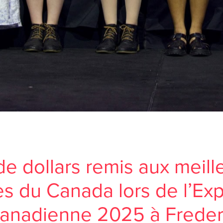
 de dollars remis aux meil
ues du Canada lors de l’Ex
anadienne 2025 à Freder