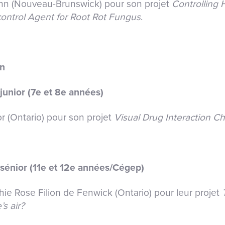
hn (Nouveau-Brunswick) pour son projet
Controlling
control Agent for Root Rot Fungus
.
on
junior (7
e
et 8
e
années)
r (Ontario) pour son projet
Visual Drug Interaction C
sénior (11
e
et 12
e
années/Cégep)
hie Rose Filion de Fenwick (Ontario) pour leur projet
s air?