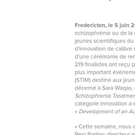
Fredericton, le 5 juin 
schizophrénie ou de la 
jeunes scientifiques d
d’innovation de calibre 
d’une cérémonie de remi
219 finalistes ont reçu 
plus important événeme
(STIM) destiné aux jeun
décerné à Sara Waqas, d
Schizophrenia Treatmen
catégorie Innovation a 
«
Development of an Aut
« Cette semaine, nous a
Reni Barlow, directeur 