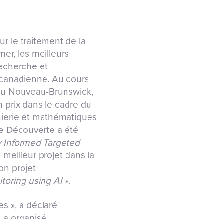
ur le traitement de la
er, les meilleurs
recherche et
ncanadienne. Au cours
é du Nouveau-Brunswick,
n prix dans le cadre du
nierie et mathématiques
rie Découverte a été
y Informed Targeted
u meilleur projet dans la
on projet
toring using AI
».
s », a déclaré
 a organisé