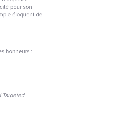
cité pour son
xemple éloquent de
les honneurs :
d Targeted