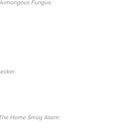
 Humongous Fungus:
hecker
.
The Home Smog Alarm: