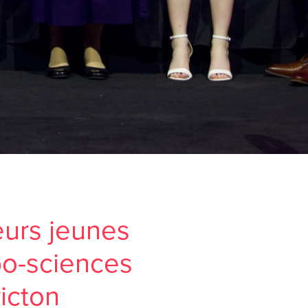
leurs jeunes
po-sciences
icton