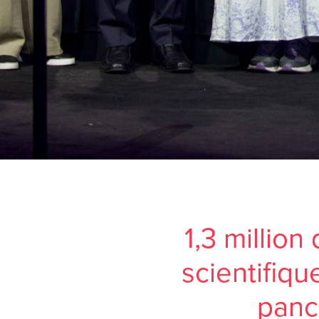
1,3 million
scientifiq
panc